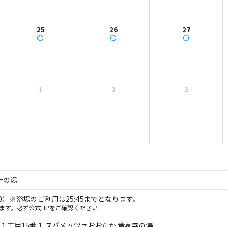
25
26
27
1
2
3
寺の湯
5:30）※浴場のご利用は25:45までとなります。
ます。必ず公式HPをご確認ください
１丁目15番１ スパメッツァおおたか 竜泉寺の湯