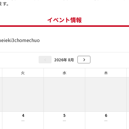
ます。
イベント情報
meieki3chomechuo
2026年 8月
火
水
木
4
5
6
ー
ー
ー