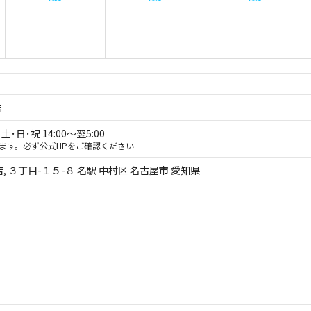
店
土･日･祝 14:00～翌5:00
ます。必ず公式HPをご確認ください
店, ３丁目-１５-８ 名駅 中村区 名古屋市 愛知県