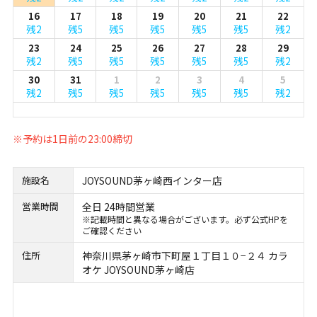
16
17
18
19
20
21
22
残2
残5
残5
残5
残5
残5
残2
23
24
25
26
27
28
29
残2
残5
残5
残5
残5
残5
残2
30
31
1
2
3
4
5
残2
残5
残5
残5
残5
残5
残2
※予約は1日前の23:00締切
施設名
JOYSOUND茅ヶ崎西インター店
営業時間
全日 24時間営業
※記載時間と異なる場合がございます。必ず公式HPを
ご確認ください
住所
神奈川県茅ヶ崎市下町屋１丁目１０−２４ カラ
オケ JOYSOUND茅ヶ崎店