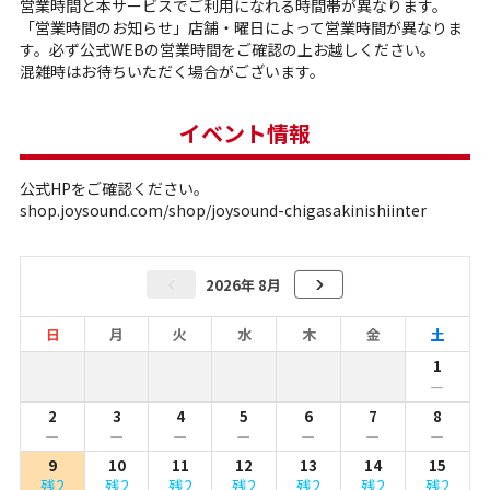
営業時間と本サービスでご利用になれる時間帯が異なります。
「営業時間のお知らせ」店舗・曜日によって営業時間が異なりま
す。必ず公式WEBの営業時間をご確認の上お越しください。
混雑時はお待ちいただく場合がございます。
イベント情報
公式HPをご確認ください。
shop.joysound.com/shop/joysound-chigasakinishiinter
2026年 8月
日
月
火
水
木
金
土
1
ー
2
3
4
5
6
7
8
ー
ー
ー
ー
ー
ー
ー
9
10
11
12
13
14
15
残2
残2
残2
残2
残2
残2
残2