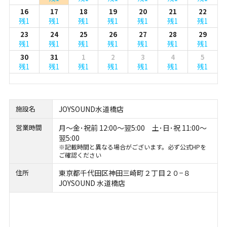
16
17
18
19
20
21
22
残1
残1
残1
残1
残1
残1
残1
23
24
25
26
27
28
29
残1
残1
残1
残1
残1
残1
残1
30
31
1
2
3
4
5
残1
残1
残1
残1
残1
残1
残1
施設名
JOYSOUND水道橋店
営業時間
月～金･祝前 12:00～翌5:00 土･日･祝 11:00～
翌5:00
※記載時間と異なる場合がございます。必ず公式HPを
ご確認ください
住所
東京都千代田区神田三崎町２丁目２０−８
JOYSOUND 水道橋店