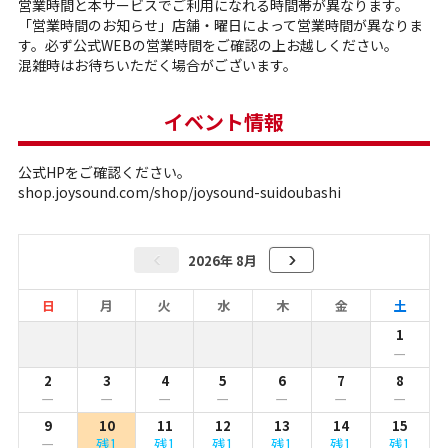
営業時間と本サービスでご利用になれる時間帯が異なります。
「営業時間のお知らせ」店舗・曜日によって営業時間が異なりま
す。必ず公式WEBの営業時間をご確認の上お越しください。
混雑時はお待ちいただく場合がございます。
イベント情報
公式HPをご確認ください。
shop.joysound.com/shop/joysound-suidoubashi
2026年 8月
日
月
火
水
木
金
土
1
ー
2
3
4
5
6
7
8
ー
ー
ー
ー
ー
ー
ー
9
10
11
12
13
14
15
ー
残1
残1
残1
残1
残1
残1