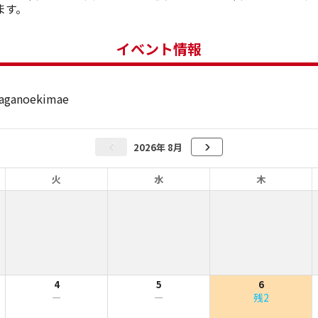
ます。
イベント情報
naganoekimae
2026年 8月
火
水
木
4
5
6
ー
ー
残2