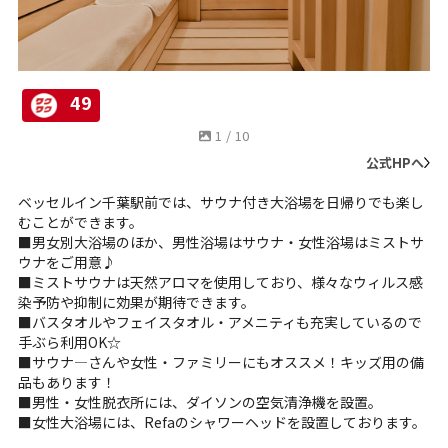
49
1
/
10
公式HPへ
ベッセルイン千葉駅前では、サウナ付き大浴場を日帰りでも楽し
むことができます。
■男女別大浴場のほか、男性浴場はサウナ・女性浴場はミストサ
ウナをご用意♪
■ミストサウナは天然アロマを使用しており、様々なウィルス感
染予防や抑制に効果が期待できます。
■バスタオルやフェイスタオル・アメニティも充実しているので
手ぶら利用OK☆
■サウナ―さんや女性・ファミリーにもオススメ！キッズ用の備
品もあります！
■男性・女性脱衣所には、ダイソンの空気清浄機を設置。
■女性大浴場には、Refaのシャワーヘッドを設置しております。