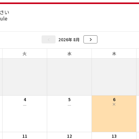
さい
dule
2026年 8月
火
水
木
4
5
6
ー
ー
11
12
13