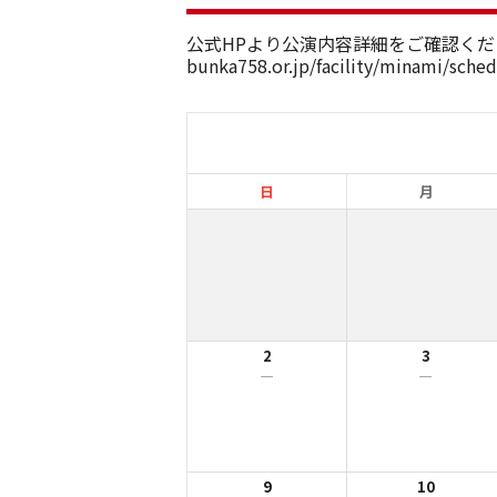
公式HPより公演内容詳細をご確認くだ
bunka758.or.jp/facility/minami/sche
日
月
2
3
ー
ー
9
10